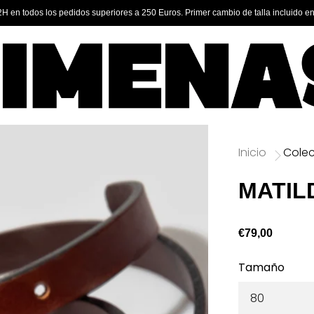
2H en todos los pedidos superiores a 250 Euros. Primer cambio de talla incluido en
Inicio
Cole
MATIL
€79,00
Tamaño