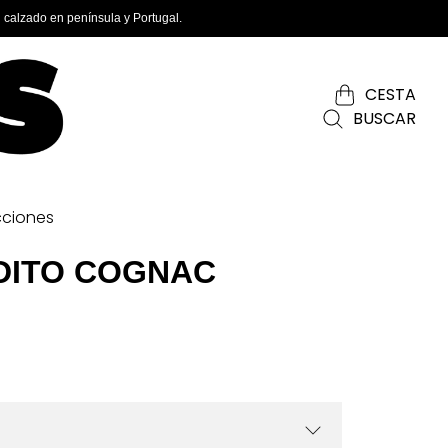
 calzado en península y Portugal.
CESTA
BUSCAR
cciones
DITO COGNAC