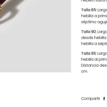
hebilla hasta
Talla 85:
Largo
hebilla a pri
séptimo aguj
Talla 90:
Largo
desde
hebilla
hebilla a sép
Talla 95:
Largo
hebilla al pri
Distancia des
cm.
Compartir